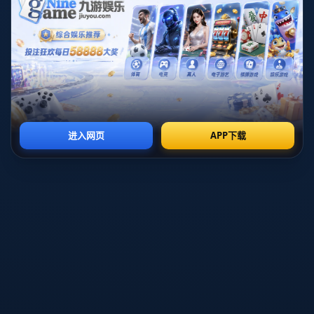
练中每天都在证明自己，我们不会因为他的年龄而设限，当我们觉
得他已经准备好了，我们就会把机会交到他脚下。今天，他再次展
示了自己属于这个舞台。”
从英超纪录最年轻，到如今跻身欧冠历史最年轻出场球员行列的第
六位，萨蒙的成长轨迹颇具“阿森纳风格”。这家俱乐部在近二十年
里与“少年成名”这四个字有着太多关联，从法布雷加斯、沃尔科
特，到威尔希尔、萨卡，再到如今的萨蒙，阿森纳一直是英格兰乃
至欧洲最敢于重用年轻人的豪门之一。不同的是，如今的阿森纳不
再只是“少年军团”的代名词，而是在冲击冠军、力争重返欧洲之巅
的道路上，依旧愿意让天赋异禀的年轻人得到成长空间，这种平衡
难能可贵。
对于阿森纳来说，这次纪录不仅是一则温暖的花絮，更具有深远意
义。球队在近几个赛季逐步完成从阵痛到复兴的蜕变，萨卡、马丁