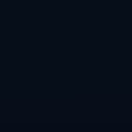
森纳近几年逐步形成的进攻风格十分契合。他在青年队层面早已是
核心级人物，多次在关键比赛中贡献进球和助攻，如今完成欧冠首
秀，更像是他在迈向成人世界的必经一步。
将视角拉回到这场比赛本身，阿森纳用一场大胜巩固了自己在小组
赛中的主动权，也向整个欧洲传递了一个清晰的信号：这支球队不
仅拥有当打之年的核心，也有源源不断的年轻血液注入，阵容厚度
和上升空间都在令人期待的轨道上。对于球迷而言，记住那一刻
——当16岁零103天的萨蒙踩上欧冠草皮，这不只是一个统计意义
上的数字，更是一个关于希望和延续的象征。正如看着当年的萨卡
第一次出现在欧联杯，再到如今成为球队旗帜，阿森纳球迷深知，
一个时代的故事，往往就是从这些年轻面孔悄然走上大舞台的那一
刻开始。
也许在未来的某个夜晚，当萨蒙已经成长为阿森纳的中场核心、身
披关键号码、在欧冠淘汰赛甚至决赛中决定胜负时，人们会再次提