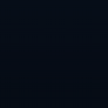
起这个记录——16岁零103天，那是他第一次站在欧冠舞台上，也
是整个欧洲真正注意到他的起点。而眼下，这位阿森纳小将已经用
自己稚嫩却坚定的步伐，迈出了通往巨星之路的第一步。
PREVIOUS：
单场遭3次突破！枪手19岁小将表现失常 欧冠唯一
失球
NEXT：
每体：约千名法兰克福球迷无票试图进场遭制止
RELATED NEWS
阿斯-皇马在密切关注维尔茨 身价已达1.1亿欧
罗马诺-巴斯克斯也将与皇马续约 新合同期限一年
37岁莫德里奇赛季末不会与皇马续约 将自由身离队
尽管成为种族歧视的目标 但维尼修斯没考虑离开